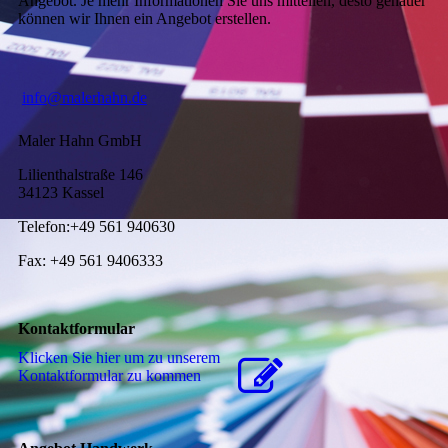
Angebot. Je mehr Informationen Sie uns mitteilen, desto genauer
können wir Ihnen ein Angebot erstellen.
info@malerhahn.de
Maler Hahn GmbH
Lilienthalstraße 146
34123 Kassel
Telefon:+49 561 940630
Fax: +49 561 9406333
Kontaktformular
Klicken Sie hier um zu unserem
Kon­takt­for­mu­lar zu kommen