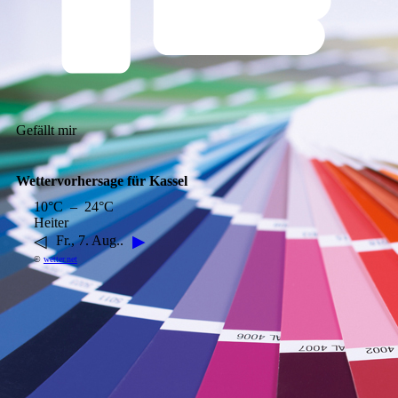
Gefällt mir
Wettervorhersage für Kassel
10°C – 24°C
Heiter
◁
▶
Fr., 7. Aug..
©
wetter.net