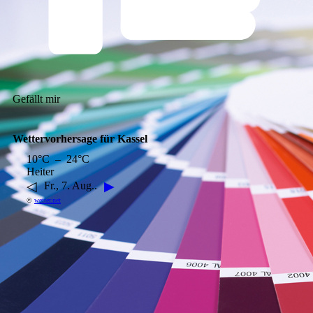
Gefällt mir
Wettervorhersage für Kassel
10°C – 24°C
Heiter
◁
▶
Fr., 7. Aug..
©
wetter.net