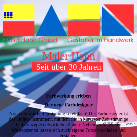
Maler Hahn
Seit über 30 Jahren
Farbwirkung erleben
Der neue Farbdesigner
Noch nie war Farbgestaltung so einfach! Der Farbdesigner ist
das Online-Instrument, mit dem Sie in kürzester Zeit stimmige
Farbkonzepte entwickeln können. Neben vorbereiteten
Musterszenen lassen sich auch eigene Fotos hochladen und
gestalten.