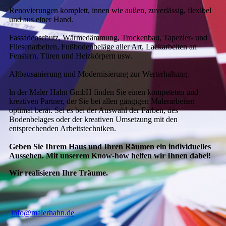
Renovierungen komplett, innen wie außen, zuverlässig, flexibel
und aus einer Hand.
Fassadenschutz, Wärmedämmung, Trockenbau, Tapezier- und
Fliesenarbeiten, Fußbodenbeläge aller Art, Lackarbeiten an
Fenstern, Türen und Heizkörpern usw.
Altbausanierung und Modernisierung zur Werterhaltung.
ln der Maler Hahn GmbH finden Sie einen kompeteten und
kreativen Partner, der Sie bei allen gängigen Malerarbeiten
optimal berät. Sei es bei der Auswahl der Farben, des
Bodenbelages oder der kreativen Umsetzung mit den
entsprechenden Arbeitstechniken.
Geben Sie Ihrem Haus und Ihren Räumen ein individuelles
Aussehen. Mit unserem Know-how helfen wir Ihnen dabei!
Wir realisieren Ihre Träume.
info@malerhahn.de