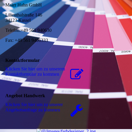
Maler Hahn GmbH
Lilienthalstraße 146
34123 Kassel
Telefon:+49 561 940630
Fax: +49 561 9406333
Kontaktformular
Klicken Sie hier um zu unserem
Kon­takt­for­mu­lar zu kommen
Angebot Handwerk
Klicken Sie hier um zu unserer
An­ge­bots­an­fra­ge zu kommen