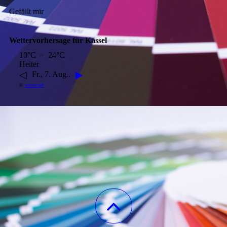
Gefällt mir
Wettervorhersage für Kassel
10°C – 24°C
Heiter
◁
▶
Fr., 7. Aug..
©
wetter.net